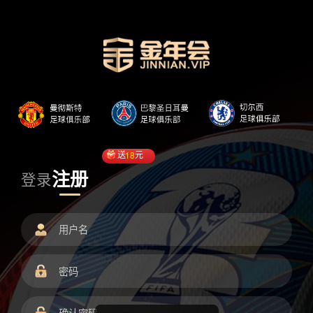
送
18
元
注册
登录