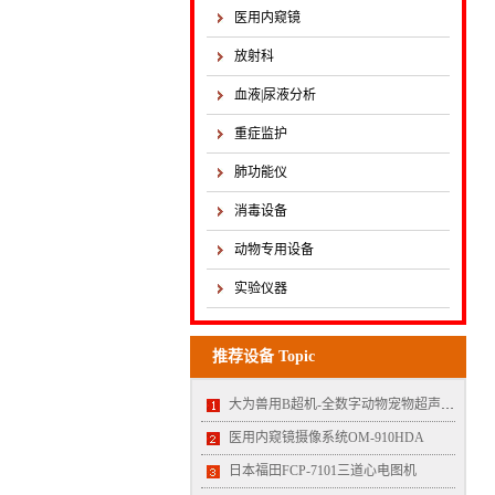
医用内窥镜
放射科
血液|尿液分析
重症监护
肺功能仪
消毒设备
动物专用设备
实验仪器
推荐设备 Topic
大为兽用B超机-全数字动物宠物超声诊断仪MT35
医用内窥镜摄像系统OM-910HDA
日本福田FCP-7101三道心电图机