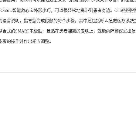
妥善使用，您就有可能挽救发生SCA（心脏骤停）的家人，朋友，同事或
OnSite智能救心宝外形小巧，可以很轻松地携带到患者身边。OnS
的语言说明，指导您完成除颤的每个步骤，其中还包括呼叫急救医疗系统提
整合式的SMART电极贴一旦贴在患者裸露的皮肤上，就能向除颤仪发出
步骤的操作并作出相应调整。