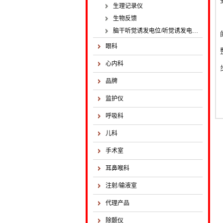
生理记录仪
生物反馈
脑干听觉诱发电位/听觉诱发电位仪
眼科
心内科
品牌
监护仪
呼吸科
儿科
手术室
耳鼻喉科
注射/输液室
代理产品
除颤仪