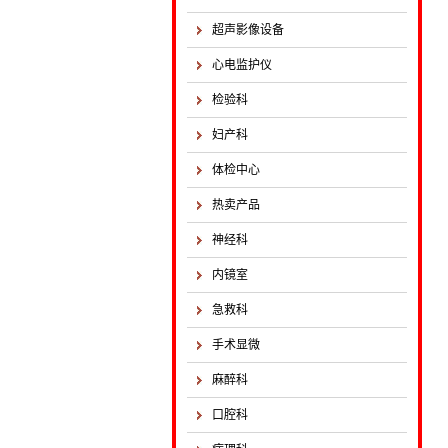
超声影像设备
心电监护仪
检验科
妇产科
体检中心
热卖产品
神经科
内镜室
急救科
手术显微
麻醉科
口腔科