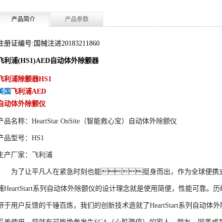
产品简介
产品参数
注册证编号:国械注进20183211860
飞利浦(HS1)AED自动体外除颤器
飞利浦除颤器HS1
美国
飞利浦AED
自动体外除颤仪
产品名称：HeartStar OnSite（智能救心宝）自动体外除颤仪
产品型号：HS1
生产厂家：飞利浦
为了让平凡人在紧急时刻也能挺身而出，作为全球便携
浦HeartStart系列自动体外除颤仪的设计理念就是使用简便，性能可靠。
研于用户反馈的千锤百炼，我们的创新技术造就了HeartStart系列自动体